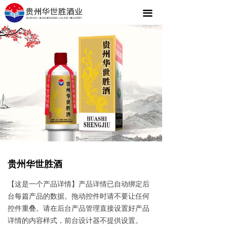
首页
끀
关于我们
产品中心
新闻资讯
联系我们
贵州华世胜酒
【这是一个产品详情】产品详情已自动绑定后
台每篇产品的数据。拖动控件时请不要让任何
控件重叠。请在后台产品管理直接设置好产品
详情的内容样式，前台设计器不提供设置。