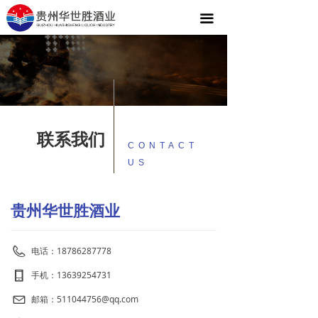
首页
끀
关于我们
产品中心
新闻资讯
联系我们
联系我们
CONTACT
US
贵州华世胜酒业
电话：
18786287778
手机：
13639254731
邮箱：
511044756@qq.com